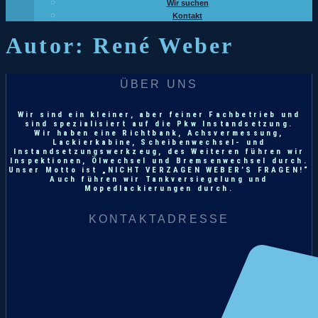
Wir suchen
Kontakt
Autor:
René Weber
ÜBER UNS
Wir sind ein kleiner, aber feiner Fachbetrieb und
sind spezialisiert auf die Pkw Instandsetzung.
Wir haben eine Richtbank, Achsvermessung,
Lackierkabine, Scheibenwechsel- und
Instandsetzungswerkzeug, des Weiteren führen wir
Inspektionen, Ölwechsel und Bremsenwechsel durch.
Unser Motto ist „NICHT VERZAGEN WEBER’S FRAGEN!“
Auch führen wir Tankversiegelung und
Mopedlackierungen durch.
KONTAKTADRESSE