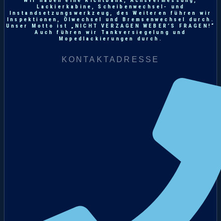
Wir haben eine Richtbank, Achsvermessung,
Lackierkabine, Scheibenwechsel- und
Instandsetzungswerkzeug, des Weiteren führen wir
Inspektionen, Ölwechsel und Bremsenwechsel durch.
Unser Motto ist „NICHT VERZAGEN WEBER’S FRAGEN!“
Auch führen wir Tankversiegelung und
Mopedlackierungen durch.
KONTAKTADRESSE